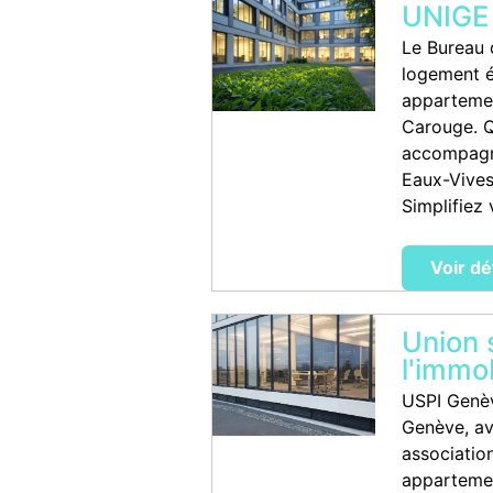
UNIGE 
Le Bureau 
logement é
appartemen
Carouge. Q
accompagne
Eaux-Vives
Simplifiez 
Voir dé
Union 
l'immob
USPI Genèv
Genève, av
associatio
appartement