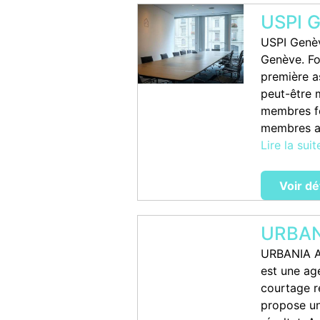
USPI 
USPI Genève
Genève. Fo
première a
peut-être 
membres fo
membres ac
Lire la suit
Voir dé
URBAN
URBANIA A
est une ag
courtage ré
propose un