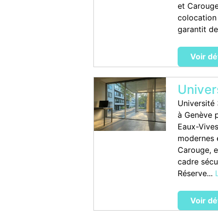
et Carouge
colocation
garantit d
Voir dé
Univer
Université
à Genève po
Eaux-Vives
modernes e
Carouge, e
cadre sécu
Réserve...
Voir dé