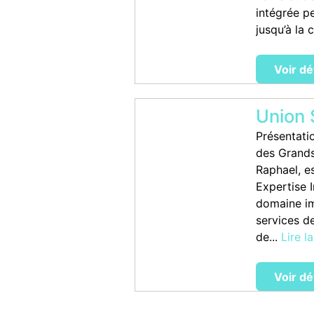
intégrée p
jusqu’à la c
Voir dé
Union 
Présentati
des Grands
Raphael, es
Expertise 
domaine im
services d
de...
Lire la
Voir dé