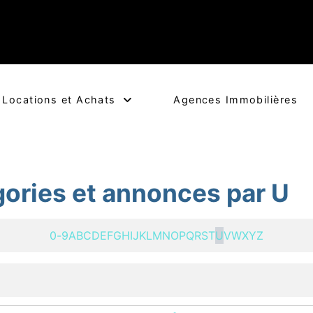
Locations et Achats
Agences Immobilières
égories et annonces par U
0-9
A
B
C
D
E
F
G
H
I
J
K
L
M
N
O
P
Q
R
S
T
U
V
W
X
Y
Z