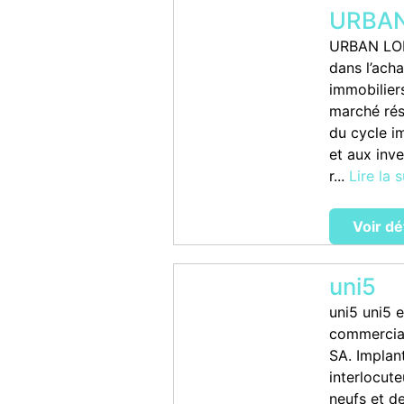
URBAN
URBAN LOD
dans l’acha
immobiliers
marché rés
du cycle i
et aux inve
r...
Lire la s
Voir dé
uni5
uni5 uni5 e
commercial
SA. Implan
interlocut
neufs et d