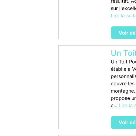
résultat. A
sur l'excel
Lire la suit
Voir dé
Un Toi
Un Toit Po
établie à 
personnali
couvre les 
montagne. 
propose un
c...
Lire la 
Voir dé