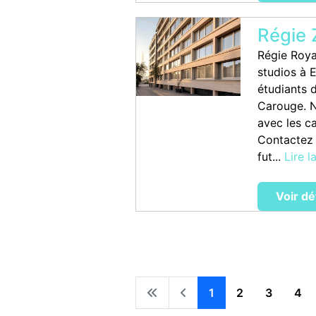
Régie
Régie Roya
studios à 
étudiants 
Carouge. N
avec les c
Contactez 
fut...
Lire l
Voir dé
1
2
3
4