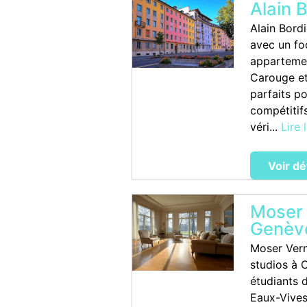
Alain 
Alain Bord
avec un fo
appartemen
Carouge et
parfaits p
compétitifs
véri...
Lire 
Voir dé
Moser
Genèv
Moser Vern
studios à 
étudiants 
Eaux-Vives