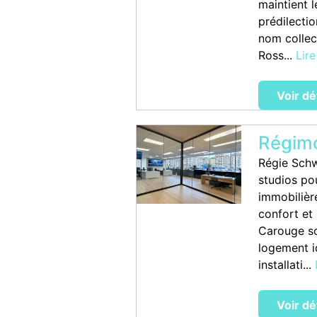
maintient 
prédilectio
nom collec
Ross...
Lire
Voir dé
Régim
Régie Schw
studios pou
immobilièr
confort et
Carouge so
logement i
installati...
Voir dé