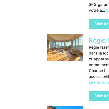
SPG garant
votre a...
L
Voir dé
Régie 
Régie Naef
dans la lo
et apparte
notamment 
Chaque bie
accessibili
Lire la suit
Voir dé