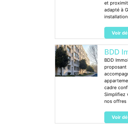
et proximi
adapté à G
installation
Voir dé
BDD Im
BDD Immobi
proposant 
accompagne
appartemen
cadre confo
Simplifiez
nos offres 
Voir dé