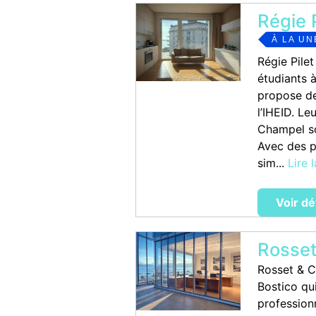
Régie 
À LA UN
Régie Pile
étudiants 
propose de
l’IHEID. L
Champel so
Avec des pr
sim...
Lire 
Voir dé
Rosset
Rosset & C
Bostico qu
profession