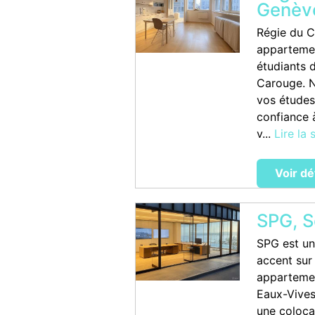
Genèv
Régie du C
appartemen
étudiants d
Carouge. N
vos études
confiance 
v...
Lire la 
Voir dé
SPG, S
SPG est un
accent sur
appartemen
Eaux-Vives
une coloca