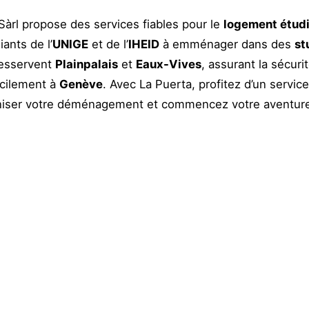
rl propose des services fiables pour le
logement étud
ants de l’
UNIGE
et de l’
IHEID
à emménager dans des
st
esservent
Plainpalais
et
Eaux-Vives
, assurant la sécuri
acilement à
Genève
. Avec La Puerta, profitez d’un servic
niser votre déménagement et commencez votre aventur