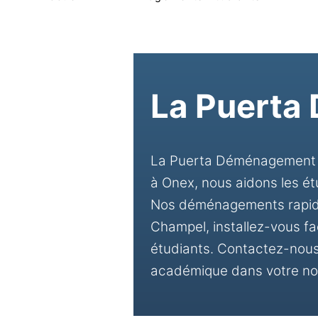
La Puerta
La Puerta Déménagement Sà
à Onex, nous aidons les é
Nos déménagements rapides
Champel, installez-vous fa
étudiants. Contactez-nou
académique dans votre no