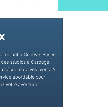
x
 étudiant à Genève. Basée
 des studios à Carouge.
a sécurité de vos biens. À
ervice abordable pour
ez votre aventure