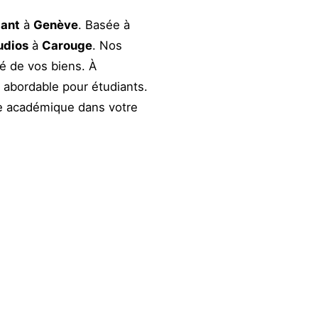
iant
à
Genève
. Basée à
udios
à
Carouge
. Nos
té de vos biens. À
e abordable pour étudiants.
e académique dans votre