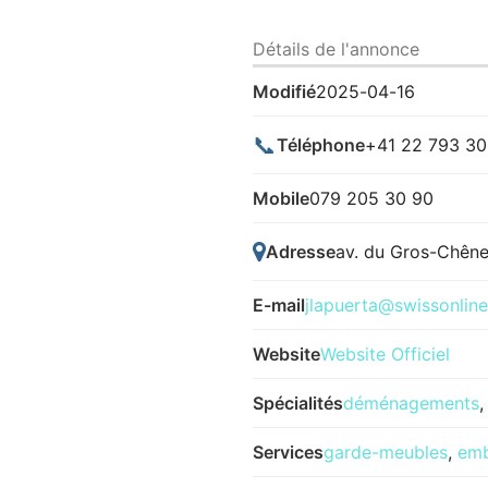
Détails de l'annonce
Modifié
2025-04-16
📞
Téléphone
+41 22 793 30
Mobile
079 205 30 90
Adresse
av. du Gros-Chêne
E-mail
jlapuerta@swissonline
Website
Website Officiel
Spécialités
déménagements
Services
garde-meubles
,
emb